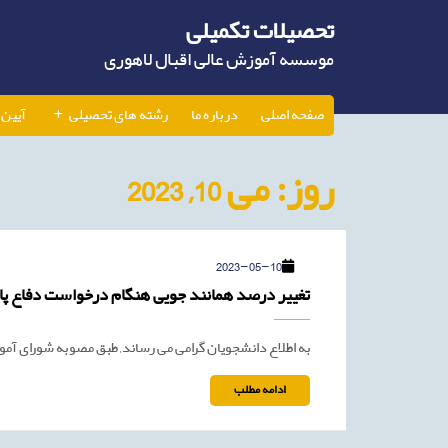
Ski
تحصیلات تکمیلی
t
conten
موسسه آموزش عالی اقبال لاهوری
صفحه اصلی
درباره ما
رشته های تحصیلی
آیین 
روز:
می 10, 2023
2023-
2023-05-10
05-
تغییر درصد همانند جویی هنگام درخواست دفاع پای
10
به اطلاع دانشجویان گرامی می رساند, طبق مصوبه شورای آمو
ادامه
ادامه مطلب
مطلب