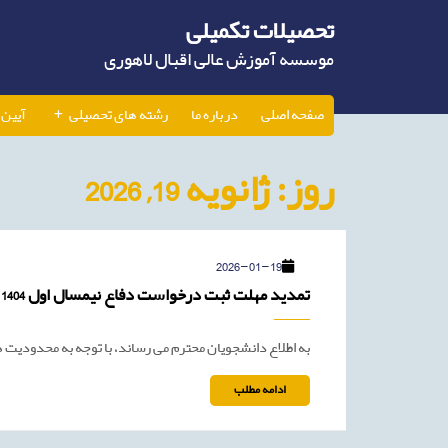
Ski
تحصیلات تکمیلی
t
conten
موسسه آموزش عالی اقبال لاهوری
صفحه اصلی
درباره ما
رشته های تحصیلی
آیین 
روز:
ژانویه 19, 2026
2026-
2026-01-19
01-
ت
تمدید مهلت ثبت درخواست دفاع نیمسال اول 1404
19
م
ث
د
به اطلاع دانشجویان محترم می رساند، با توجه به محدودیت
د
ن
ا
ادامه
ادامه مطلب
4
مطلب